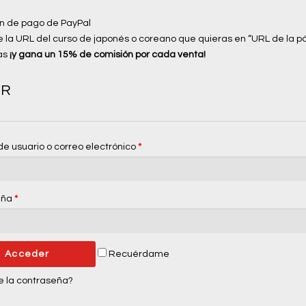
ión de pago de PayPal
e la URL del curso de
japonés
o
coreano
que quieras en “URL de la pá
ras
¡y gana un 15% de comisión por cada venta!
ER
e usuario o correo electrónico
*
eña
*
Recuérdame
e la contraseña?